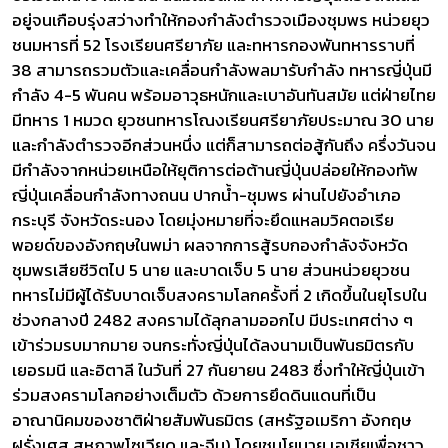
อยู่จนเกือบรุ่งสว่างทำให้กองกำลังตำรวจเมืองชุมพร หน่วยยุว
ชนมหารที่ 52 โรงเรียนศรียาภัย และทหารกองพันทหารราบที่
38 สามารถรวมตัวและเคลื่อนกำลังพลมารับกำลัง ทหารญี่ปุ่นมี
กำลัง 4-5 พันคน พร้อมอาวุธหนักและเบาอันทันสมัย แต่ฝ่ายไทย
มีทหาร 1 หมวด ยุวชนทหารโณงเรียนศรียาภัยประมาณ 30 นาย
และกำลังตำรวจอีกส่วนหนึ่ง แต่ก็สามารถต่อสู้กันถึง ครึ่งวันจน
มีกำลังจากหน่วยเหนือให้ยุติการต่อต้านญี่ปุ่นปล่อยให้กองทัพ
ญี่ปุ่นเคลื่อนกำลังทางถนน ปากน้ำ-ชุมพร ผ่านไปยังอำเภอ
กระบุรี จังหวัดระนอง โดยมุ่งหมายที่จะยึดแหลมวิคตอเรีย
พอยด์ของอังกฤษในพม่า ผลจากการสู้รบกองกำลังจังหวัด
ชุมพรเสียชีวิตไป 5 นาย และบาดเจ็บ 5 นาย ส่วนหน่วยยุวชน
ทหารไม่มีผู้ได้รับบาดเจ็บสงครามโลกครั้งที่ 2 เกิดขึ้นในยุโรปใน
ช่วงกลางปี 2482 สงครามได้ลุกลามออกไป มีประเทศต่าง ๆ
เข้าร่วมรบมากมาย จนกระทั่งญี่ปุ่นได้ลงนามเป็นพันธมิตรกับ
เยอรมนี และอิตาลี ในวันที่ 27 กันยายน 2483 ซึ่งทำให้ญี่ปุ่นเข้า
ร่วมสงครามโลกอย่างเต็มตัว ด้วยการยึดดินแดนที่เป็น
อาณานิคมของชาติฝ่ายสัมพันธมิตร (สหรัฐอเมริกา อังกฤษ
ฝรั่งเศส สหภาพโซเวียด และจีน) โดยชูนโยบาย เอเชียเพื่อชาว