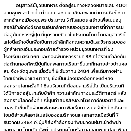
อนุสาวรีย์ยุวชนทหาร ตั้งอยู่ริมทางหลวงหมายเลข 4001
สายชุมพร-ปากน้ำ ตำบลบางหมาก เชิงสะพานท่านางสังข์ ห่าว
จากอำเภอเมืองชุมพร ประมาณ 5 กิโลเมตร สร้างเพื่อเปนอนุ
สรณ์รำลึกถึงวีรกรรมอันกล้าหาญของยุวชนทหารที่ทำการรบ
ต่อสู่กับทหารญี่ปุ่น ที่นุกรานเข้ามาในประเทศไทย โดยอนุสาวรีย์
แห่งนี้สร้างขึ้นเพื่อเป็นการรำลึกถึงคุณความดีและวีรกรรมของ
ผู้กล้าหาญอันประกอบด้ายตำรวจ หน่วยยุวชนทหารที่ 52
โรงเรียน ศรียาภัย และกองพันทหารรายที่ 38 ที่ได้รวมกำลังกัน
ต่อต้านกองทัพญี่ปุ่นที่ยกพลทางเรือมาขึ้นบกที่กลางอ่าวบ้านคอ
สน จังหวัดชุมพร เมื่อวันที่ 8 ธันวาคม 2484 เพื่อเดิมทางผ่าน
ไทยเข้าตีพม่าและมาลายู ซึ่งเป็นเมืองของอังกฤษแต่หลัง
สงครามโลกครั้งที่ 1 ซึ่งบริเวณที่ตั้งอนุสาวรีย์นั้น เป็นบริเวณที่
ได้มีการต่อสู้ปะทะกับข้าศึก ความสำคัญทางประวัติศาสตร์ หลัง
สงครามโลกครั้งที่ 1 ญี่ปุ่นทำสนธิสัญญาไตรภาคีกับอิตาลีและ
เยอรมันซึ่งเป็นฝ่ายแพ้สงคราม เพื่อเริ่มการรบครั้งใหม่ หลังจาก
โจมตีอ่าวเพิลอาร์เบอร์ของอเมริกาจนแหลกลาญเมื่อวันที่ 7
ธันวาคม 2484 ญี่ปุ่นก็ส่งกำลังกองทัพขนาดมหึมาเข้าตีพม่า
และมลายู โดยเดินทัพผ่านประเทศไทยรัฐบาลจอมพลแปลก พิบูล