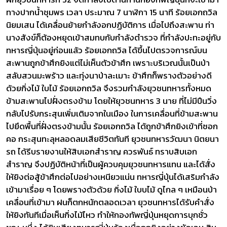
ทางปากน้ำชุมพร เวลา ประมาณ 7 นาฬิกา 15 นาที ร้อยเอกถวิล
นิยมเสน ได้เคลื่อนย้ายกำลังอกปฏิบัติการ เมื่อไปถึงสะพาน ท่า
นางสังข์ก็ต้องหยุดเข้าสมทบกับกำลังตำรวจ ที่กำลังปะทะอยู่กับ
ทหารญี่ปุ่นอยู่ก่อนแล้ว ร้อยเอกถวิล ได้ขึ้นไปตรวจการณ์บน
สะพานถูกข้าศึกยิงแต่ไม่เห็นตัวข้าศึก เพราะบริเวณนั้นเป็นป่า
สลับสวนมะพร้าว และทุ่งนาป่าละเมาะ ข้าศึกก็พรางตัวอย่างดี
ด้วยกิ่งไม้ ใบไม้ ร้อยเอกถวิล จึงรวมกำลังยุวชนทหารทั้งหมด
ข้ามสะพานไปฝั่งตรงข้าม โดยให้ยุวชนทหาร 3 นาย ที่ไม่มีปืนวิ่ง
กลับไปรับกระสุนเพิ่มเติมจากในเมือง ในการเคลื่อนที่ข้ามสะพาน
ไปยึดพื้นที่ฝั่งตรงข้ามนั้น ร้อยเอกถวิล ได้ถูกข้าศึกยิงเข้าที่ซอก
คอ กระสุนทะลุหลอดลมเสียชีวิตทันที ยุวชนทหารวัฒนา นิตยนา
รถ ได้รีบรายงานให้สิบเอกสำราญ ควรพันธ์ ทราบสิบเอก
สำราญ จึงปฏิบัติหน้าที่เป็นผู้ควบคุมยุวชนทหารแทน และได้สั่ง
ให้ยิงต่อสู้ข้าศึกต่อไปอย่างเหนียวแน่น ทหารญี่ปุ่นได้เสริมกำลัง
เข้ามาเรื่อย ๆ โดยพรางตัวด้วย กิ่งไม้ ใบบไม้ ดูไกล ๆ เหมือนป่า
เคลื่อนที่เข้ามา ฝนก็ตกหนักตลอดเวลา ยุวชนทหารได้รับคำสั่ง
ให้ยิงทันทีเมื่อเห็นกิ่งไม้ไหว ทำให้กองทัพญี่ปุ่นหยุดการบุกชั่ว