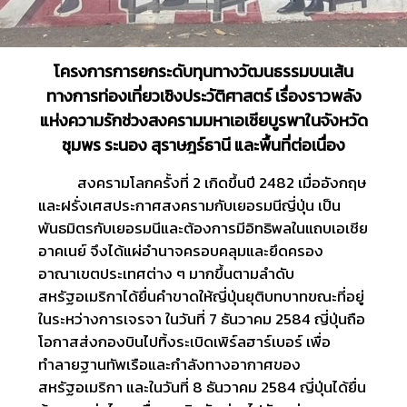
โครงการการยกระดับทุนทางวัฒนธรรมบนเส้น
ทางการท่องเที่ยวเชิงประวัติศาสตร์ เรื่องราวพลัง
แห่งความรักช่วงสงครามมหาเอเชียบูรพาในจังหวัด
ชุมพร ระนอง สุราษฎร์ธานี และพื้นที่ต่อเนื่อง
สงครามโลกครั้งที่ 2 เกิดขึ้นปี 2482 เมื่ออังกฤษ
และฝรั่งเศสประกาศสงครามกับเยอรมนีญี่ปุ่น เป็น
พันธมิตรกับเยอรมนีและต้องการมีอิทธิพลในแถบเอเชีย
อาคเนย์ จึงได้แผ่อำนาจครอบคลุมและยึดครอง
อาณาเขตประเทศต่าง ๆ มากขึ้นตามลำดับ
สหรัฐอเมริกาได้ยื่นคำขาดให้ญี่ปุ่นยุติบทบาทขณะที่อยู่
ในระหว่างการเจรจา ในวันที่ 7 ธันวาคม 2584 ญี่ปุ่นถือ
โอกาสส่งกองบินไปทิ้งระเบิดเพิร์ลฮาร์เบอร์ เพื่อ
ทำลายฐานทัพเรือและกำลังทางอากาศของ
สหรัฐอเมริกา และในวันที่ 8 ธันวาคม 2584 ญี่ปุ่นได้ยื่น