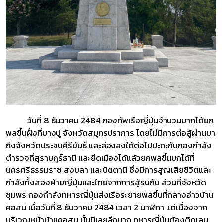
วันที่ 8 ธันวาคม 2484 กองทัพเรือญี่ปุ่นจำนวนมากได้ยก
พลขึ้นฝั่งที่บางปู จังหวัดสมุทรปราการ โดยไม่มีการต่อสู้ผ่านมา
ถึงจังหวัดประจบคีรีขันธ์ และล่องลงใต้ต่อไปปะทะกับกองกำลัง
ตำรวจที่สุราษฎร์ธานี และยึดเมืองได้แล้วยกพลขึ้นบกได้ที่
นครศรีธรรมราช สงขลา และปัตตานี ซึ่งมีการสูญเสียชีวิตและ
กำลังทั้งสองฝ่ายญี่ปุ่นและไทยจากการสู้รบกัน ส่วนที่จังหวัด
ชุมพร กองกำลังทหารญี่ปุ่นส่งเรือระยายพลขึ้นที่กลางอ่าวบ้าน
คอสน เมื่อวันที่ 8 ธันวาคม 2484 เวลา 2 นาฬิกา แต่เนื่องจาก
บริเวณหน้าบ้านคอสน นั้นมีเลยลึกมาก ทหารญี่ปุ่นต้องติดเลน