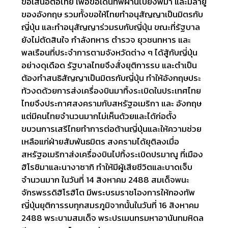
ข้อเสนอต่อไทย เพื่อขอเดินทัพผ่านไปยังพม่า และมลายู
ของอังกฤษ รวมทั้งขอให้ไทยทำอนุสัญญาเป็นมิตรกับ
ญี่ปุ่น และทำอนุสัญญาร่วมรบกับญี่ปุ่น ขณะที่รัฐบาล
ยังไม่ตัดสินใจ กำลังทหาร ตำรวจ ยุวชนทหาร และ
พลเรือนที่ประจำการตามจังหวัดต่าง ๆ ได้สู้กับญี่ปุ่น
อย่างดุเดือด รัฐบาลไทยจึงสั่งยุติการรบ และตำเป็น
ต้องทำสนธิสัญญาเป็นมิตรกับญี่ปุ่น ทำให้อังกฤษประ
ท้วงดด้วยการส่งเครื่องบินมาทิ้งระเบิดในประเทศไทย
ไทยจึงประกาศสงครามกับสหรัฐอเมริกา และ อังกฤษ
แต่มีคนไทยจำนวนมากไม่เห็นด้วยและได้ก่อตั้ง
ขบวนการเสรีไทยทำการต่อต้านญี่ปุ่นและให้ความช่วย
เหลือแก่ฝ่ายสัมพันธมิตร สงครามได้ยุติลงเมื่อ
สหรัฐอเมริกาส่งเครื่องบินไปทิ้งระเบิดปรมาณู ที่เมือง
ฮิโรชิมาและนางาซากิ ทำให้มีผู้เสียชีวิตและบาดเจ็บ
จำนวนมาก ในวันที่ 14 สิงหาคม 2488 สมเด็จพนะ
จักรพรรดิฮิโรฮิโต มีพระบรมราชโองการให้กองทัพ
ญี่ปุ่นยุติการรบทุกสมรภูมิจากนั้นในวันที่ 16 สิงหาคม
2488 พระบามสมเด็จ พระปรเมนทรมหาอานันทมหิดล