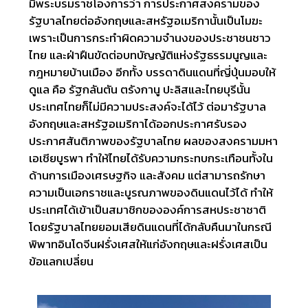
มีพระบรมราชโองการว่า การประกาศสงครามของ
รัฐบาลไทยต่ออังกฤษและสหรัฐอเมริกานั้นเป็นโมฆะ
เพราะเป็นการกระทำผิดความจำนงของประชาชนชาว
ไทย และฝ่าฝืนขัดต่อบทบัญญัติแห่งรัฐธรรมนูญและ
กฎหมายบ้านเมือง อีกทั้ง บรรดาดินแดนที่ญี่ปุ่นมอบให้
ดูแล คือ รัฐกลันตัน ตรังกานู ปะลิสและไทยบุรีนั้น
ประเทศไทยก็ไม่มีความประสงค์จะได้ไว้ ต่อมารัฐบาล
อังกฤษและสหรัฐอเมริกาได้ออกประกาศรับรอง
ประกาศสันติภาพของรัฐบาลไทย ผลของสงครามมหา
เอเชียบูรพา ทำให้ไทยได้รับความกระทบกระเทือนทั้งใน
ด้านการเมืองเศรษฐกิจ และสังคม แต่สามารถรักษา
ความเป็นเอกราชและบูรณภาพของดินแดนไว้ได้ ทำให้
ประเทศได้เข้าเป็นสมาชิกขององค์การสหประชาชาติ
โดยรัฐบาลไทยยอมเสียดินแดนที่ได้กลับคืนมาในกรณี
พิพาทอินโดจีนฝรั่งเศสให้แก่อังกฤษและฝรั่งเศสเป็น
ข้อแลกเปลี่ยน