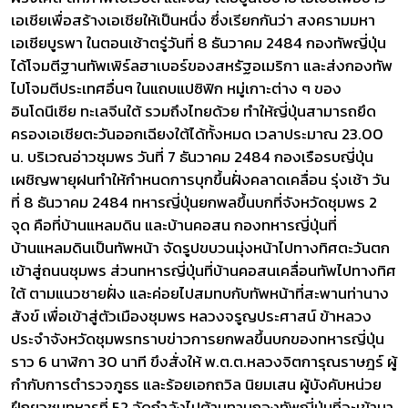
เอเชียเพื่อสร้างเอเชียให้เป็นหนึ่ง ซึ่งเรียกกันว่า สงครามมหา
เอเชียบูรพา ในตอนเช้าตรู่วันที่ 8 ธันวาคม 2484 กองทัพญี่ปุ่น
ได้โจมตีฐานทัพเพิร์ลฮาเบอร์ของสหรัฐอเมริกา และส่งกองทัพ
ไปโจมตีประเทศอื่นๆ ในแถบแปซิฟิก หมู่เกาะต่าง ๆ ของ
อินโดนีเซีย ทะเลจีนใต้ รวมถึงไทยด้วย ทำให้ญี่ปุ่นสามารถยึด
ครองเอเชียตะวันออกเฉียงใต้ได้ทั้งหมด เวลาประมาณ 23.00
น. บริเวณอ่าวชุมพร วันที่ 7 ธันวาคม 2484 กองเรือรบญี่ปุ่น
เผชิญพายุฝนทำให้กำหนดการบุกขึ้นฝั่งคลาดเคลื่อน รุ่งเช้า วัน
ที่ 8 ธันวาคม 2484 ทหารญี่ปุ่นยกพลขึ้นบกที่จังหวัดชุมพร 2
จุด คือที่บ้านแหลมดิน และบ้านคอสน กองทหารญี่ปุ่นที่
บ้านแหลมดินเป็นทัพหน้า จัดรูปขบวนมุ่งหน้าไปทางทิศตะวันตก
เข้าสู่ถนนชุมพร ส่วนทหารญี่ปุ่นที่บ้านคอสนเคลื่อนทัพไปทางทิศ
ใต้ ตามแนวชายฝั่ง และค่อยไปสมทบกับทัพหน้าที่สะพานท่านาง
สังข์ เพื่อเข้าสู่ตัวเมืองชุมพร หลวงจรูญประศาสน์ ข้าหลวง
ประจำจังหวัดชุมพรทราบข่าวการยกพลขึ้นบกของทหารญี่ปุ่น
ราว 6 นาฬิกา 30 นาที ขึงสั่งให้ พ.ต.ต.หลวงจิตการุณราษฎร์ ผู้
กำกับการตำรวจภูธร และร้อยเอกถวิล นิยมเสน ผู้บังคับหน่วย
ฝึกยุวชนทหารที่ 52 จัดกำลังไปต้านทานกองทัพญี่ปุ่นที่จะเข้ามา