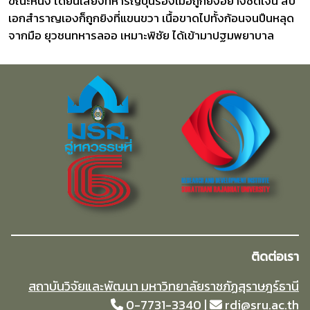
ขณะหนึ่ง ได้ยินเสียงทหารญี่ปุ่นร้องเมื่อถูกยิงอย่างชัดเจน สิบ
เอกสำราญเองก็ถูกยิงที่แขนขวา เนื้อขาดไปทั้งก้อนจนปืนหลุด
จากมือ ยุวชนทหารลออ เหมาะพิชัย ได้เข้ามาปฐมพยาบาล
ติดต่อเรา
สถาบันวิจัยและพัฒนา มหาวิทยาลัยราชภัฏสุราษฎร์ธานี
0-7731-3340 |
rdi@sru.ac.th