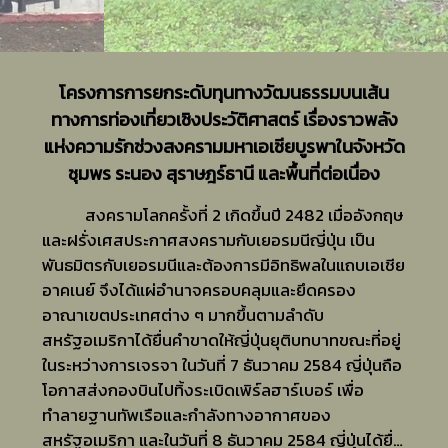
โครงการการยกระดับทุนทางวัฒนธรรมบนเส้น
ทางการท่องเที่ยวเชิงประวัติศาสตร์ เรื่องราวพลัง
แห่งความรักช่วงสงครามมหาเอเชียบูรพาในจังหวัด
ชุมพร ระนอง สุราษฎร์ธานี และพื้นที่ต่อเนื่อง
สงครามโลกครั้งที่ 2 เกิดขึ้นปี 2482 เมื่ออังกฤษ
และฝรั่งเศสประกาศสงครามกับเยอรมนีญี่ปุ่น เป็น
พันธมิตรกับเยอรมนีและต้องการมีอิทธิพลในแถบเอเชีย
อาคเนย์ จึงได้แผ่อำนาจครอบคลุมและยึดครอง
อาณาเขตประเทศต่าง ๆ มากขึ้นตามลำดับ
สหรัฐอเมริกาได้ยื่นคำขาดให้ญี่ปุ่นยุติบทบาทขณะที่อยู่
ในระหว่างการเจรจา ในวันที่ 7 ธันวาคม 2584 ญี่ปุ่นถือ
โอกาสส่งกองบินไปทิ้งระเบิดเพิร์ลฮาร์เบอร์ เพื่อ
ทำลายฐานทัพเรือและกำลังทางอากาศของ
สหรัฐอเมริกา และในวันที่ 8 ธันวาคม 2584 ญี่ปุ่นได้ยื่น