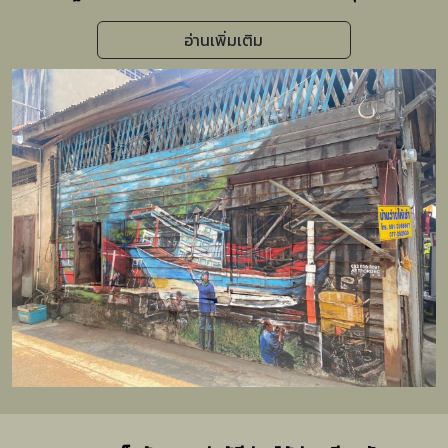
ข้อเสนอต่อไทย เพื่อขอเดินทัพผ่านไปยังพม่า และมลายู
อ่านเพิ่มเติม
ของอังกฤษ รวมทั้งขอให้ไทยทำอนุสัญญาเป็นมิตรกับ
ญี่ปุ่น และทำอนุสัญญาร่วมรบกับญี่ปุ่น ขณะที่รัฐบาล
ยังไม่ตัดสินใจ กำลังทหาร ตำรวจ ยุวชนทหาร และ
พลเรือนที่ประจำการตามจังหวัดต่าง ๆ ได้สู้กับญี่ปุ่น
อย่างดุเดือด รัฐบาลไทยจึงสั่งยุติการรบ และตำเป็น
ต้องทำสนธิสัญญาเป็นมิตรกับญี่ปุ่น ทำให้อังกฤษประ
ท้วงดด้วยการส่งเครื่องบินมาทิ้งระเบิดในประเทศไทย
ไทยจึงประกาศสงครามกับสหรัฐอเมริกา และ อังกฤษ
แต่มีคนไทยจำนวนมากไม่เห็นด้วยและได้ก่อตั้ง
ขบวนการเสรีไทยทำการต่อต้านญี่ปุ่นและให้ความช่วย
เหลือแก่ฝ่ายสัมพันธมิตร สงครามได้ยุติลงเมื่อ
สหรัฐอเมริกาส่งเครื่องบินไปทิ้งระเบิดปรมาณู ที่เมือง
ฮิโรชิมาและนางาซากิ ทำให้มีผู้เสียชีวิตและบาดเจ็บ
จำนวนมาก ในวันที่ 14 สิงหาคม 2488 สมเด็จพนะ
จักรพรรดิฮิโรฮิโต มีพระบรมราชโองการให้กองทัพ
ญี่ปุ่นยุติการรบทุกสมรภูมิจากนั้นในวันที่ 16 สิงหาคม
2488 พระบามสมเด็จ พระปรเมนทรมหาอานันทมหิดล