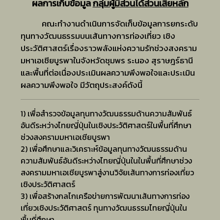
ผลการเก็บข้อมูล
กลุ่มผู้มีส่วนได้ส่วนเสียหลัก
มีพระบรมราชโองการว่า การประกาศสงครามของ
รัฐบาลไทยต่ออังกฤษและสหรัฐอเมริกานั้นเป็นโมฆะ
คณะทำงานดำเนินการจัดเก็บข้อมูลการยกระดับ
เพราะเป็นการกระทำผิดความจำนงของประชาชนชาว
ทุนทางวัฒนธรรมบนเส้นทางการท่องเที่ยว เชิง
ไทย และฝ่าฝืนขัดต่อบทบัญญัติแห่งรัฐธรรมนูญและ
ประวัติศาสตร์เรื่องราวพลังแห่งความรักช่วงสงคราม
กฎหมายบ้านเมือง อีกทั้ง บรรดาดินแดนที่ญี่ปุ่นมอบให้
มหาเอเชียบูรพาในจังหวัดชุมพร ระนอง สุราษฎร์ธานี
ดูแล คือ รัฐกลันตัน ตรังกานู ปะลิสและไทยบุรีนั้น
และพื้นที่ต่อเนื่องประเมินผลความพึงพอใจและประเมิน
ประเทศไทยก็ไม่มีความประสงค์จะได้ไว้ ต่อมารัฐบาล
ผลความพึงพอใจ มีวัตถุประสงค์ดังนี้
อังกฤษและสหรัฐอเมริกาได้ออกประกาศรับรอง
ประกาศสันติภาพของรัฐบาลไทย ผลของสงครามมหา
1) เพื่อสำรวจข้อมูลทุนทางวัฒนธรรมด้านความสัมพันธ์
เอเชียบูรพา ทำให้ไทยได้รับความกระทบกระเทือนทั้งใน
อันดีระหว่างไทยญี่ปุ่นในเชิงประวัติศาสตร์ในพื้นที่ศึกษา
ด้านการเมืองเศรษฐกิจ และสังคม แต่สามารถรักษา
ช่วงสงครามมหาเอเชียบูรพา
ความเป็นเอกราชและบูรณภาพของดินแดนไว้ได้ ทำให้
2) เพื่อศึกษาและวิเคราะห์ข้อมูลทุนทางวัฒนธรรมด้าน
ประเทศได้เข้าเป็นสมาชิกขององค์การสหประชาชาติ
ความสัมพันธ์อันดีระหว่างไทยญี่ปุ่นในในพื้นที่ศึกษาช่วง
โดยรัฐบาลไทยยอมเสียดินแดนที่ได้กลับคืนมาในกรณี
สงครามมหาเอเชียบูรพาสู่งานวิจัยเส้นทางการท่องเที่ยว
พิพาทอินโดจีนฝรั่งเศสให้แก่อังกฤษและฝรั่งเศสเป็น
เชิงประวัติศาสตร์
ข้อแลกเปลี่ยน
3) เพื่อสร้างกลไกเครือข่ายการพัฒนาเส้นทางการท่อง
เที่ยวเชิงประวัติศาสตร์ ทุนทางวัฒนธรรมไทยญี่ปุ่นใน
พื้นที่ศึกษา